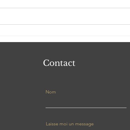
"...Marion à le savoir, mais
"J'
aussi le savoir-faire et le
appr
savoir être..."
tu la
Contact
Nom
Laisse moi un message