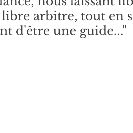
lance, nous laissant li
 libre arbitre, tout en 
t d'être une guide..."