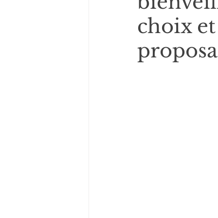
bienveil
choix et
proposan