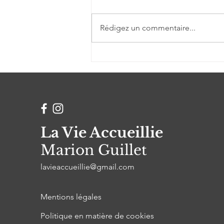
Rédigez un commentaire...
"Sa qualité d'écoute et
d'empathie fait qu'elle
entend de manière très
juste ce qu'on lui partage
et sa réponse ne tombe
jamais à côté"
La Vie Accueillie
Marion Guillet
lavieaccueillie@gmail.com
Mentions légales
Politique en matière de cookies